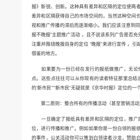
报》新锐、创新。这种具有差异和区隔的定位使两
差异和区隔获得自己的市场空间的，当然这种空间
视和推广传播的滞后而逐渐缩小。我们应该注意到同样
报不晚报”主题推广活动 ，且不说该系列广告是否
注重并围绕晚报自身的定位 “晚报”来进行宣传 ，
借鉴的地方。
如果要为一份已经在发行的报纸做推广，无论你
点。这些点往往可以从你现有的读者特征那里总结
的‘新市民’”“新市民“无疑就是《京华时报》定位的
第二原则：整合所有的传播活动（甚至营销活动）
一旦确定了报纸具有差异和区隔的定位，推广的
位，进行传播和推广。例如如果你是一份白领的报
的事件，公关活动你可以策划白领读者沙龙，赞助