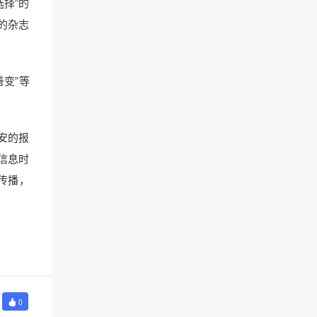
择”的
的杂志
变”等
安的报
信息时
传播，
0