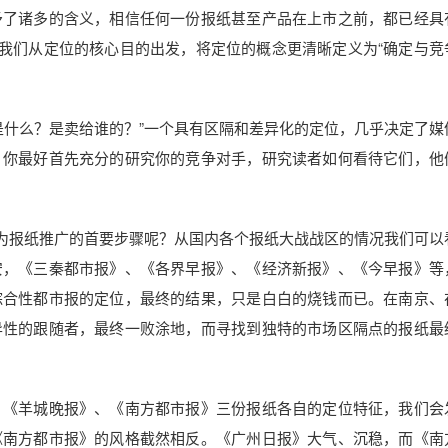
了诸多的含义，相信任何一份报纸甚至产品在上市之前，都已经具
，我们从定位的核心目的出发，将定位的概念更清晰定义为“确定与竞
什么？是卖给谁的？”一个具有区隔和差异化的定位，几乎决定了媒
，你最好首先充分的研究你的竞争对手，研究读者如何看待它们，他
为报纸推广的首要步骤呢？从国内各个报纸大战战区的情况我们可以
安，《三秦都市报》、《各界早报》、《经济新报》、《今早报》等
综合性都市报的定位，最终的结果，只是白白的烧钱而已。在南京、
异性的跟随者，最终一败涂地，而寻找到独特的市场区隔点的报纸最
《羊城晚报》、《南方都市报》三份报纸各自的定位特征，我们会
《南方都市报》的风格截然相反。《广州日报》大气、沉稳，而《南