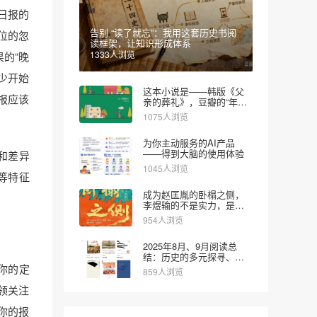
日报的
告别 “读了就忘”：我用这套历史书阅
位的忽
读框架，让知识形成体系
1333人浏览
的“晚
少开始
这本小说是——韩版《父
报应该
亲的葬礼》，豆瓣的“年度
图书”
1075人浏览
为你主动服务的AI产品
——得到大脑的使用体验
和差异
1045人浏览
等特征
成为赵匡胤的卧榻之侧，
李煜输的不是实力，是对
时代的认知
954人浏览
2025年8月、9月阅读总
结：历史的多元探寻、文
学的疗愈思辨和财经的实
你的定
859人浏览
用导向
领关注
你的报