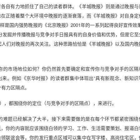
者各自有力地抓住了自己的读者群体。《羊城晚报》则是通过晚报与
也在正随着整个大环境中晚报的逐渐衰落，而《羊城晚报》对自身定
是国内强势晚报的《北京晚报》2001年的一系列起得良好宣传效果
充分发掘并传播晚报与竞争对手日报具有的自身价值和优势，但是它至
引起人们对晚报的再次关注。这种思路恰恰是《羊城晚报》以及国内晚
的市场地位如何？你仍然首先要确定和宣传你与竞争对手的区隔
出来。例如《京华时报》的读者群集中体现出“具有新观念、新知识
一个有力区隔点。
，都围绕你的定位（与竞争对手的区隔点），来进行。
难题已经解决了大半，接下来需要做的是在每个环节都紧密围绕
纸，你的内容就应该围绕白领的学习、工作、生活需要策划、报道白
白领联谊会等，你的发行重点区域可以集中在写字楼、高尚住宅区，