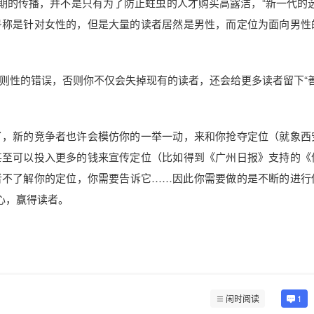
的传播，并不是只有为了防止蛀虫的人才购买高露洁，“新一代的选
号称是针对女性的，但是大量的读者居然是男性，而定位为面向男性
性的错误，否则你不仅会失掉现有的读者，还会给更多读者留下“善
，新的竞争者也许会模仿你的一举一动，来和你抢夺定位（就象西
甚至可以投入更多的钱来宣传定位（比如得到《广州日报》支持的《
者不了解你的定位，你需要告诉它……因此你需要做的是不断的进行
人心，赢得读者。
闲时阅读
1