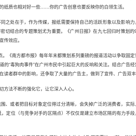
的纸质也相对好一些……你的广告创意也要反映你的白领生活。
同之处在于，作为传媒，报纸需要保持自己的活跃形象以及影响力
密切结合的专题策划尤为重要。《广州日报》在九七回归时策划的9
宣传效应。
点。《南方都市报》每年年末都策划系列重磅的报道活动以争取固定
道的“毒狗肉事件”在广州市民中引起巨大的反响和关注。结合广告经
在读者群中的影响，还争取了大量的广告主，做到了宣传、广告双丰
切方法不断的强化它，让它深入人心。
围、或者把目标对象定位得过分清晰，会失掉广泛的消费者，实际
纸，定位（与竞争对手的区隔点）不仅仅是建立市场区隔的有力手段