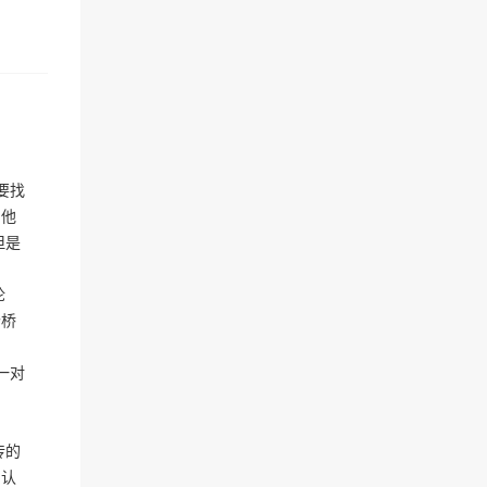
要找
，他
但是
论
个桥
一对
传的
和认