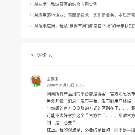
AI技术与私域获客的结合应用实例
AI应用落地企业：表面是技术，实则是业务，本质是
AI落地应用，我从”觉得有用”到”亲自下场”的半年认知
评论
(5)
金镶玉
2008年01月15日 15:37
网易所有产品用的平台都是博客．官方消息发
另外开设＂消息＂发布平台．发布到用户终端
与你想的官方ＱＱ群的方式的区别在于．．．
可能不太好掌控这个＂官方性＂．．．所谓官
制．是＂必要＂．
综上。我的观点是：必要的是目的．而不是手