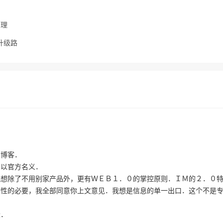
管理
升级路
布博客．
．以官方名义．
我想除了不用别家产品外，更有ＷＥＢ１．０的掌控原则．ＩＭ的２．０
方性的必要，我全部同意你上文意见．我想是信息的单一出口．这个不是
段．