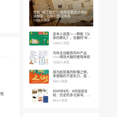
告别 “读了就忘”：我用这套历史书阅
读框架，让知识形成体系
1324人浏览
这本小说是——韩版《父
亲的葬礼》，豆瓣的“年度
图书”
1069人浏览
为你主动服务的AI产品
——得到大脑的使用体验
1036人浏览
成为赵匡胤的卧榻之侧，
李煜输的不是实力，是对
时代的认知
946人浏览
2025年8月、9月阅读总
特性
结：历史的多元探寻、文
学的疗愈思辨和财经的实
专
854人浏览
用导向