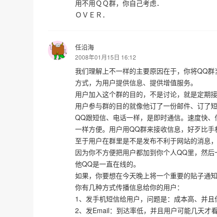
用不用ＱＱ群，你自己考虑．
ＯＶＥＲ．
任沿海
2008年01月15日 16:12
我们理解上不一样的主要原因在于，你将QQ群
方式，为用户提供信息、提供增值服务。
用户加入这个群的目的，不是讨论，就是定期
用户参与群的目的就像他订了一份邮件、订了
QQ跟短信、电话一样，是即时通信。速度快、
一样方便。用户用QQ群来接收信息，好歹比手
至于用户在群里是不是发布不利于网站的消息
因为你不方便把用户都加到你个人QQ里，然后
他QQ是一直在线的。
如果，你要想在今天晚上将一个重要的贴子通知
你有几种方式传播信息给你的用户：
1、发手机短信给用户，问题是：成本高、并且
2、发Email：到达率低，并且用户可能几天才