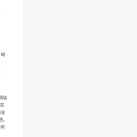
，呵
网站
，实
商业
吧。
有何