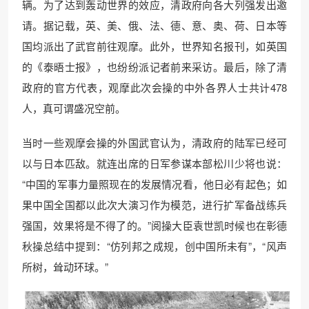
辆。为了达到轰动世界的效应，清政府向各大列强发出邀
请。据记载，英、美、俄、法、德、意、奥、荷、日本等
国均派出了武官前往观摩。此外，世界知名报刊，如英国
的《泰晤士报》，也纷纷派记者前来采访。最后，除了清
政府的官方代表，观摩此次会操的中外各界人士共计478
人，真可谓盛况空前。
当时一些观摩会操的外国武官认为，清政府的陆军已经可
以与日本匹敌。就连出席的日军参谋本部松川少将也说：
“中国的军事力量照现在的发展情况看，他日必有起色；如
果中国全国都以此次大演习作为模范，进行扩军备战练兵
强国，效果将是不得了的。”阅操大臣袁世凯时候也在彰德
秋操总结中提到：“仿列邦之成规，创中国所未有”，“风声
所树，耸动环球。”