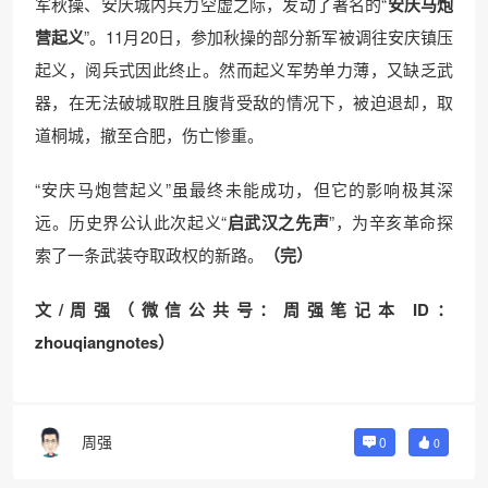
军秋操、安庆城内兵力空虚之际，发动了著名的“
安庆马炮
营起义
”。11月20日，参加秋操的部分新军被调往安庆镇压
起义，阅兵式因此终止。然而起义军势单力薄，又缺乏武
器，在无法破城取胜且腹背受敌的情况下，被迫退却，取
道桐城，撤至合肥，伤亡惨重。
“安庆马炮营起义”虽最终未能成功，但它的影响极其深
远。历史界公认此次起义“
启武汉之先声
”，为辛亥革命探
索了一条武装夺取政权的新路。
（完）
文/周强（微信公共号：周强笔记本 ID：
zhouqiangnotes）
周强
0
0