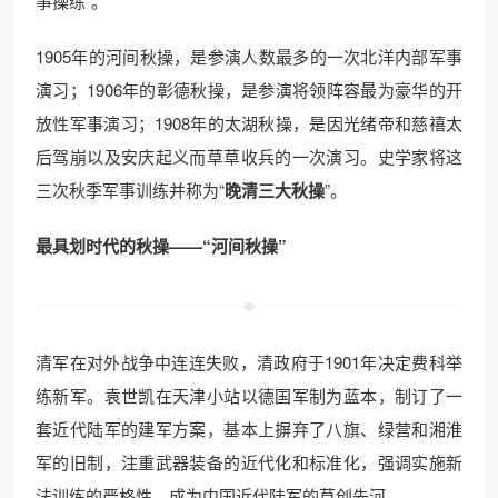
事操练”。
1905年的河间秋操，是参演人数最多的一次北洋内部军事
演习；1906年的彰德秋操，是参演将领阵容最为豪华的开
放性军事演习；1908年的太湖秋操，是因光绪帝和慈禧太
后驾崩以及安庆起义而草草收兵的一次演习。史学家将这
三次秋季军事训练并称为“
晚清三大秋操
”。
最具划时代的秋操——“河间秋操”
清军在对外战争中连连失败，清政府于1901年决定费科举
练新军。袁世凯在天津小站以德国军制为蓝本，制订了一
套近代陆军的建军方案，基本上摒弃了八旗、绿营和湘淮
军的旧制，注重武器装备的近代化和标准化，强调实施新
法训练的严格性，成为中国近代陆军的草创先河。