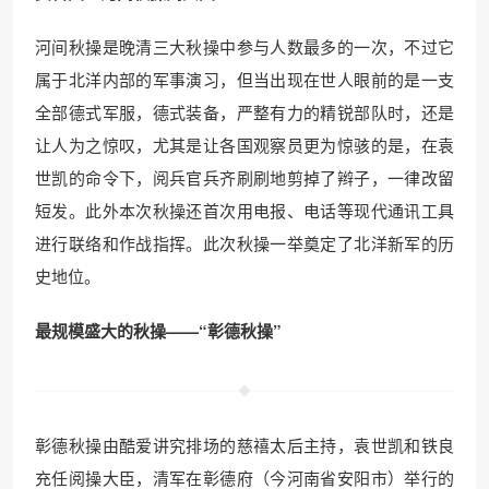
河间秋操是晚清三大秋操中参与人数最多的一次，不过它
属于北洋内部的军事演习，但当出现在世人眼前的是一支
全部德式军服，德式装备，严整有力的精锐部队时，还是
让人为之惊叹，尤其是让各国观察员更为惊骇的是，在袁
世凯的命令下，阅兵官兵齐刷刷地剪掉了辫子，一律改留
短发。此外本次秋操还首次用电报、电话等现代通讯工具
进行联络和作战指挥。此次秋操一举奠定了北洋新军的历
史地位。
最规模盛大的秋操——“彰德秋操”
彰德秋操由酷爱讲究排场的慈禧太后主持，袁世凯和铁良
充任阅操大臣，清军在彰德府（今河南省安阳市）举行的