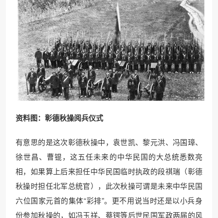
资料图：彰德秋操阅兵仪式
有意思的是这次彰德秋操中，袁世凯、黎元洪、冯国璋、
徐世昌、曹锟，这五任未来的中华民国的大总统悉数亮
相，如果算上后来担任中华民国临时执政的段祺瑞（彰德
秋操时担任北军总统官），此次秋操可谓是未来中华民国
六位国家元首的集体“彩排”。更不用说当时还是以小兵身
份参加秋操的，如冯玉祥、蔡锷等后世民国军政两届的风