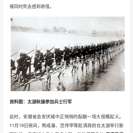
禧同时死去感到奇怪。
资料图：太湖秋操参加兵士行军
此时，安徽省会安庆城中正悄悄的酝酿一场大规模起义。
11月19日夜间，熊成基、范传甲等趁清政府在太湖举行新