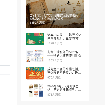
告别 “读了就忘”：我用这套历史书阅
读框架，让知识形成体系
1352人浏览
这本小说是——韩版《父
亲的葬礼》，豆瓣的“年度
图书”
1098人浏览
为你主动服务的AI产品
——得到大脑的使用体验
1063人浏览
成为赵匡胤的卧榻之侧，
李煜输的不是实力，是对
时代的认知
970人浏览
2025年8月、9月阅读总
结：历史的多元探寻、文
学的疗愈思辨和财经的实
873人浏览
用导向