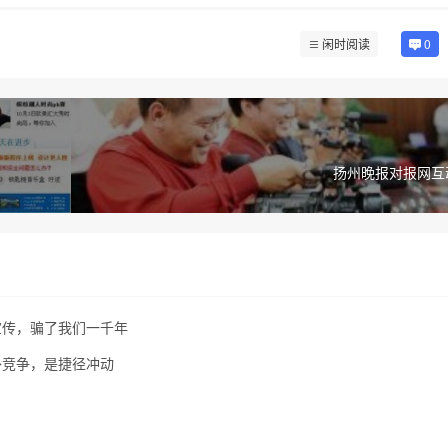
闲时阅读
0
扬州晚报对报网互
宣传，骗了我们一千年
外竞争，是捷径冲动