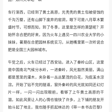
车行渐西，已经到了黄土高原，光秃秃的黄土包被侵蚀的
千沟万壑，还有山脚下废弃的窑洞，眼下可是八月草木繁
盛时节，可想而知，到了冬季，这里是怎样的萧瑟呢？开
始怀念合肥的好来，因为火车上遇见一四川农业大学的小
妹妹，暑期在合肥园林系统实习，从她嘴里第一次听说合
肥是全国三大园林城市。
午觉之后，火车已经过了西安站，进入了秦岭山区，这里
是中国南北气候分水岭，一进秦岭，风光豁然美丽，满山
都是葱茏的灌木，夹杂着一丛丛繁茂的白花，沟底溪水淙
淙。开始了钻不完的隧道，窗外秦岭的风光就如同还幻灯
片一样，一闪一闪出现眼前。看够了上午黄土高原的干
涸，如此风景让人的心情也愉快了许多，上下铺的朋友开
始斗起了地主，我也随手抓起林达的《带一本书去巴黎》