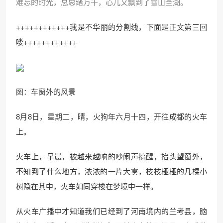
难忘的时光，总思绪万千，心儿又飘到了雪山圣湖。
++++++++++++我是不华丽的分割线，下面是正文第三回
喽++++++++++++
图：车窗外的风景
8月8日，星期二，晴，火狗年六月十四，开往成都的火车
上。
火车上，早晨，被越来越响的吵闹声搞醒，抬头望窗外，
不知到了什么地方，浓浓的一片大雾，枝枝桠桠的几棵小
树隐在其中，火车如同穿梭在梦境中一样。
从火车广播中才知道我们已经到了河南境内的兰考县，脑