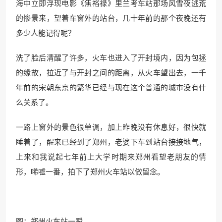
海中立即浮现电影《焦裕禄》里兰考车站那场风雪夜逃荒
的惨景来，望着车窗外的站台，几十年前的那个夜晚还有
多少人能记得呢？
洗了脸后清醒了许多，火车也进入了开封境内，因为包拯
的缘故，拉近了与开封之间的距离，从火车望出去，一千
年前的宋朝东京的繁华已经与现在这个普通的城市没有什
么关系了。
一路上窗外的景色很单调，加上昨晚没有休息好，很快就
睡着了，醒来已经到了郑州，老婆下车到站台接接地气，
上来和我说起七年前上大学时期来郑州看望老朋友的情
形，唏嘘一番，拍下了郑州火车站以做留念。
图：郑州火车站一瞬