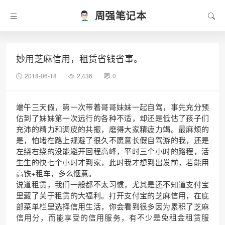
周强笔记本
妙用芝麻信用，租赁省钱省事。
2018-06-18
2,436
0
端午三天假，第一次带着哥哥妹妹一起自驾，事先充分预
估到了妹妹第一次远行的各种不适，却还是低估了孩子们
充沛的精力和调皮的共振，磨得大家精疲力竭。最麻烦的
是，怕堵在路上规避了很久不愿意长假自驾游的我，还是
左绕右绕的没能避开回程高峰，平时三个小时的路程，活
生生的快七个小时才到家，此时我才想到出发前，若能用
高铁+租车，多么惬意。
说道租赁，我们一般都不太习惯，尤其是还不知道支付宝
里藏了关于租赁的大福利。打开支付宝的芝麻信用，在底
部菜单栏里选择信用生活，你会看到很多因为累积了芝麻
信用分，而能享受的信用服务，有不少是免租金租赁服