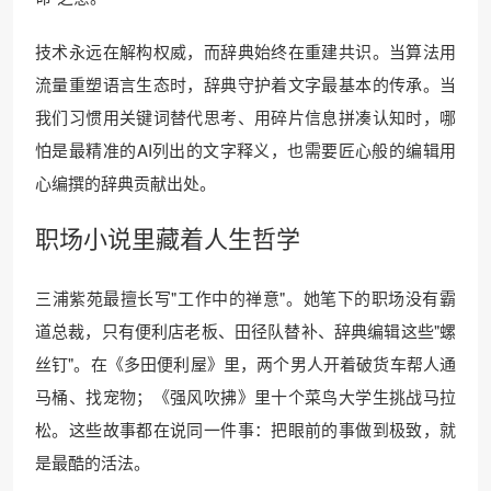
技术永远在解构权威，而辞典始终在重建共识。当算法用
流量重塑语言生态时，辞典守护着文字最基本的传承。当
我们习惯用关键词替代思考、用碎片信息拼凑认知时，哪
怕是最精准的AI列出的文字释义，也需要匠心般的编辑用
心编撰的辞典贡献出处。
职场小说里藏着人生哲学
三浦紫苑最擅长写"工作中的禅意"。她笔下的职场没有霸
道总裁，只有便利店老板、田径队替补、辞典编辑这些"螺
丝钉"。在《多田便利屋》里，两个男人开着破货车帮人通
马桶、找宠物；《强风吹拂》里十个菜鸟大学生挑战马拉
松。这些故事都在说同一件事：把眼前的事做到极致，就
是最酷的活法。