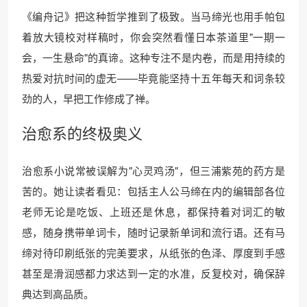
《编舟记》把这种哲学推到了极致。当马缔光也用手帕包
着放大镜校对样稿时，你会突然看懂日本茶道里"一期一
会，一生悬命"的真谛。这种专注不是内卷，而是用持续的
热爱对抗时间的虚无——毕竟能坚持十五年每天和词条较
劲的人，早把工作修成了禅。
治愈系的终极奥义
治愈系小说常被误解为"心灵鸡汤"，但三浦紫苑的药方是
苦的。她让读者看见：包括主人公马缔在内的编辑部各位
老师无论是吃饭、上班还是休息，都保持着对词汇的敏
感，随身携带单词卡，随时记录新单词和流行语。还有马
缔对待印刷纸张的完美要求，从纸张的色泽、厚度到手感
甚至是滑润感都力求达到一定的水准，反复校对，确保辞
典达到高品质。