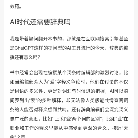
效药。
AI时代还需要辞典吗
我是带着疑问翻开本书的，那就是在互联网搜索引擎甚至
是ChatGPT这样的提问型的AI工具流行的今天，辞典的编
撰还有意义吗？
书中经常会出现在编撰某个词条时编辑部的激烈讨论，比
如当编辑部众人为“爱”字释义争论时，他们在讨论的不仅
是词语的多义性，更是对词汇与时俱进的把握，AI可以瞬
间罗列出“爱”的多种解释，却无法像人类般能共情查阅词
条的人能否对释义感到共鸣。还有辞典编辑们会深究词义
更广泛的意思，比如“‘上’和‘登’两个词的区别”；比如“业”在
职业和工作的释义里能从中感受到更深的含义，接近“天
命”之意。