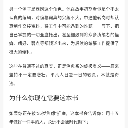
另一个例子是西冈这个角色。他在故事初期看似是个不太
认真的编辑，对编纂词典的兴趣不大。中途他转岗时却认
真制作交接资料，将工作中可能遇到的难题一一写下，把
自己掌握的一切全盘托出，甚至细致到将众多执笔者的怪
癖、嗜好、弱点等都倾述出来，为后续的编纂工作提供了
极大的便利。
这些在普通不过的真实，正是治愈系的终极奥义——原来
坚持不一定要悲壮，平凡人日复一日的较真，本就是奇
迹。
为什么你现在需要这本书
如果你正在被"35岁焦虑"折磨，这本书会告诉你：用十五
年做好一件事的人，永远不会被时代抛下；