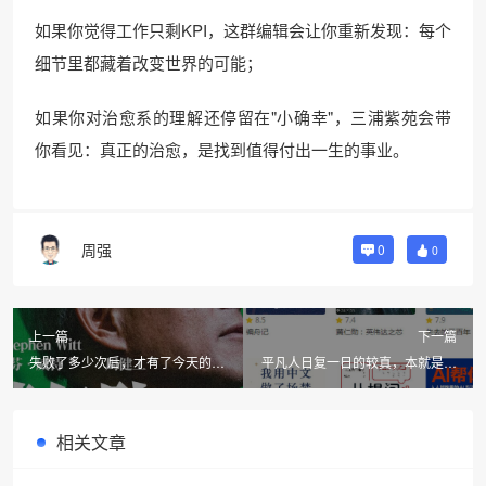
如果你觉得工作只剩KPI，这群编辑会让你重新发现：每个
细节里都藏着改变世界的可能；
如果你对治愈系的理解还停留在"小确幸"，三浦紫苑会带
你看见：真正的治愈，是找到值得付出一生的事业。
周强
0
0
上一篇
下一篇
失败了多少次后，才有了今天的英
平凡人日复一日的较真，本就是奇
伟达？——《黄仁勋：英伟达之
迹——2025年1月读书报告
芯》推荐阅读
相关文章