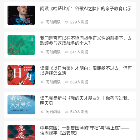
阅读《哈萨比斯：谷歌AI之脑》的亲子教育启示
闲时阅读
229人浏览
我们是否可以在不追问战争正义性的前提下，去
歌颂参与这场战争的个人？
闲时阅读
341人浏览
读懂《以日为鉴》才明白：周期躲不过去，但可
以选择怎么活
闲时阅读
689人浏览
读巴克曼新书《我的天才朋友》｜你答应过我，
明天见
闲时阅读
640人浏览
中年突围：一部曾国藩的“守拙”与“事上练”——
读周禄丰《战安庆》