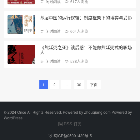
闲时阅读
617人浏览
基层中国的运行逻辑：制度框架下的博弈与妥协
闲时阅读
604人浏览
《熊廷弼之死》读后感：不能做熊廷弼式的职场
人
闲时阅读
538人浏览
1
2
…
30
下页
©️ 2024 Once All Rights Reserved. Powered by Zhouqiang.com Powered by
WordPress
RSS 订阅
皖ICP备05001430号-5