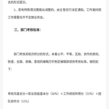
志的形式提交。
3
、若有特殊情况需做出调整的，由主管另行决定通知。工作期间视
工作需要召开不定期业务会。
三、部门考核标准：
部门考核采取月积分的形式，本着公平、平等、互助、协作的原则，
快速、全面、准确、客观
的编辑方针制定编辑部绩效考核标准，细则如
下：
考核月度总分＝职业技能基本分（
30
％）＋工作绩效所得分（
55
％）＋团
队协作分（
15%
）