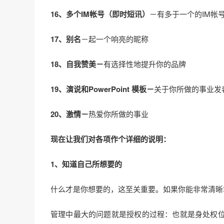
16、多个IM帐号（即时短讯）
－有多于一个的IM帐
17、别名
－起一个响亮的昵称
18、自我赞美－
有选择性地提升你的品牌
19、演说和PowerPoint 模板－
关于你所做的事业发表
20、激情－
热爱你所做的事业
现在让我们对各项作个详细的说明：
1、知道自己所想要的
什么才是你想要的，这至关重要。如果你能非常清晰
管理中最大的问题就是授权的过程：也就是身处权