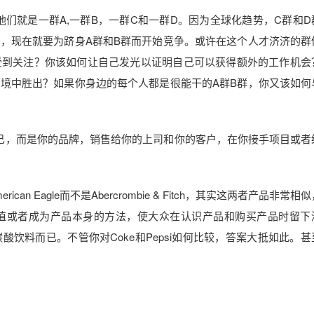
们就是一群A,一群B，一群C和一群D。因为全球化趋势，C群和D
，现在就要为跻身A群和B群而开始竞争。或许在这个人才济济的群
受到关注？你该如何让自己发光以证明自己可以获得额外的工作机会
境中胜出？如果你身边的每个人都是很能干的A群B群，你又该如何
己，而是你的品牌，销售给你的上司和你的客户，在你接手项目或者
can Eagle而不是Abercrombie & Fitch，其实这两者产品非常相
值或者成为产品本身的方法，使大众在认识产品和购买产品时留下
饮料而已。不管你对Coke和Pepsi如何比较，答案大抵如此。甚