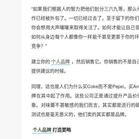
“如果我们根据人的智力把他们划分三六九等，那么他
作已经被外包了。一切已经过去了。至于留下的你们
你会想用大声嚷嚷来取得关注了。如何才能让自己
如何从身边每个人都像你一样能干甚至更甚于你的环
竞争？”
建立你的
个人品牌
，然后销售它。你销售的不是自
提供建议的时候。
同理，这也是人们为什么买Coke而不是Pepsi，买Ameri
牌在其中起了作用。这些公司正是通过提升产品价
象。对味蕾不甚敏感的我们而言，其实都是流行的碳酸
测试也是毫无意义的，他们卖的其实都是品牌。
个人品牌
打造要略