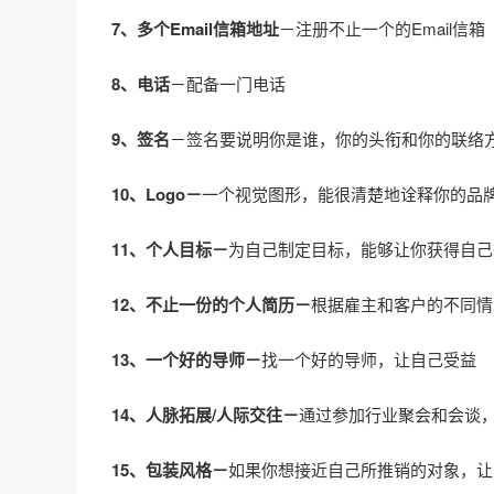
7、多个Email信箱地址
－注册不止一个的Email信箱
8、电话
－配备一门电话
9、签名
－签名要说明你是谁，你的头衔和你的联络
10、Logo－
一个视觉图形，能很清楚地诠释你的品
11、个人目标－
为自己制定目标，能够让你获得自己
12、不止一份的个人简历－
根据雇主和客户的不同情
13、一个好的导师－
找一个好的导师，让自己受益
14、人脉拓展/人际交往－
通过参加行业聚会和会谈
15、包装风格－
如果你想接近自己所推销的对象，让