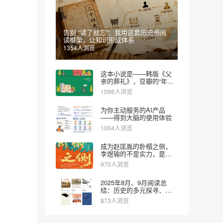
告别 “读了就忘”：我用这套历史书阅
读框架，让知识形成体系
1354人浏览
这本小说是——韩版《父
亲的葬礼》，豆瓣的“年度
图书”
1098人浏览
为你主动服务的AI产品
——得到大脑的使用体验
1064人浏览
成为赵匡胤的卧榻之侧，
李煜输的不是实力，是对
时代的认知
970人浏览
2025年8月、9月阅读总
结：历史的多元探寻、文
学的疗愈思辨和财经的实
873人浏览
用导向