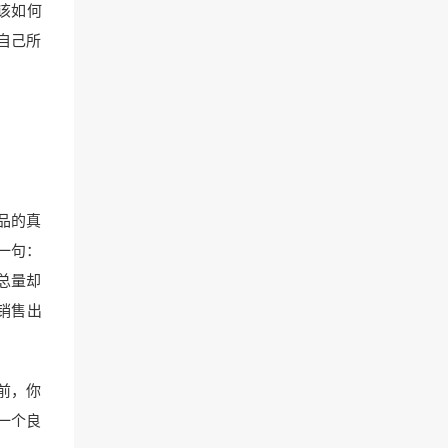
该如何
自己所
品的真
一句：
的总量却
销售出
前，你
一个良