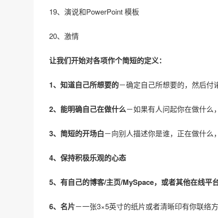
19、演说和PowerPoint 模板
20、激情
让我们开始对各项作个简短的定义：
1、知道自己所想要的
－确定自己所想要的，然后付
2、能明确自己在做什么
－如果有人问起你在做什么
3、简短的开场白
－向别人描述你是谁，正在做什么
4、保持积极乐观的心态
5、有自己的博客/主页/MySpace，或者其他在线平
6、名片
－一张3×5英寸的纸片或者清晰印有你联络方