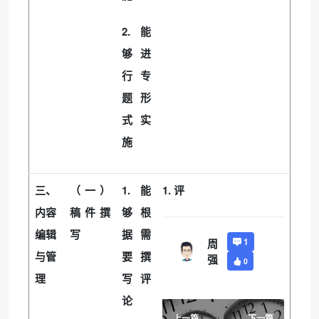
2.
能
够进
行专
题形
式实
施
1.
1.
三、
（一）
能
评
内容
稿件撰
够根
编辑
写
据需
1
周
与管
要撰
强
0
理
写评
论
上一篇
下一篇