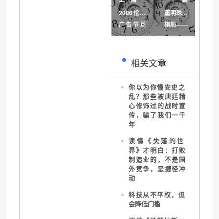
2006伦敦
董明珠的
广告节互
棋局——
动类获奖
从一线业
作品赏析
务员到总
裁之局
相关文章
你以为你懂安史之
乱？那些被唐廷精
心修饰过的战时宣
传，骗了我们一千
年
读懂《失落的世
界》才明白：打败
制造业的，不是国
外竞争，是捷径冲
动
科技从不平权，但
会降低门槛