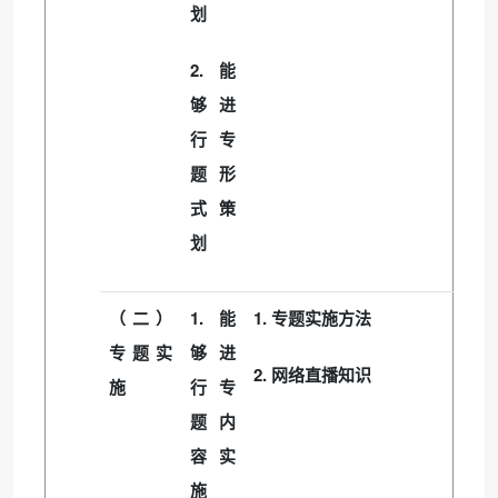
划
2.
能
够进
行专
题形
式策
划
1.
1.
（二）
能
专题实施方法
专题实
够进
2.
网络直播知识
施
行专
题内
容实
施