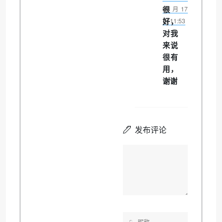
很
01月17
好，
日 11:53
对我
来说
很有
用，
谢谢
发布评论