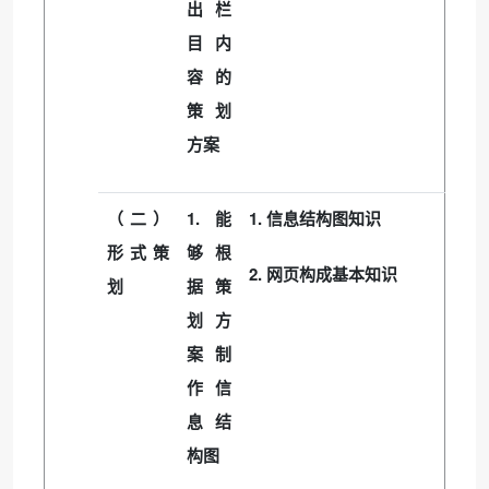
出栏
目内
容的
策划
方案
1.
1.
（二）
能
信息结构图知识
形式策
够根
2.
网页构成基本知识
划
据策
划方
案制
作信
息结
构图