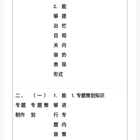
2.
能
够提
出栏
目相
关内
容的
表现
形式
1.
1.
二、
（一）
能
专题策划知识
专题
专题策
够进
制作
划
行专
题内
容策