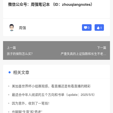
微信公众号：周强笔记本 （ID：zhouqiangnotes）
周强
0
0
上一篇
下一篇
孩子的保险怎么买？
严重失真的上证指数和长生不老的
指数基金
相关文章
美加墨世界杯小组赛观感，看直播还是有看直播的精彩
最适合中年人阅读的五个方向和书单（update：2025/5/5）
因为意外，收到了一笔钱！
也聊聊“生育”和“养老”