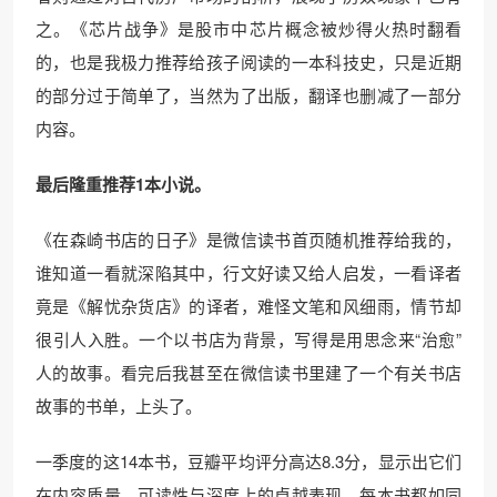
之。《芯片战争》是股市中芯片概念被炒得火热时翻看
的，也是我极力推荐给孩子阅读的一本科技史，只是近期
的部分过于简单了，当然为了出版，翻译也删减了一部分
内容。
最后隆重推荐1本小说。
《在森崎书店的日子》是微信读书首页随机推荐给我的，
谁知道一看就深陷其中，行文好读又给人启发，一看译者
竟是《解忧杂货店》的译者，难怪文笔和风细雨，情节却
很引人入胜。一个以书店为背景，写得是用思念来“治愈”
人的故事。看完后我甚至在微信读书里建了一个有关书店
故事的书单，上头了。
一季度的这14本书，豆瓣平均评分高达8.3分，显示出它们
在内容质量、可读性与深度上的卓越表现。每本书都如同