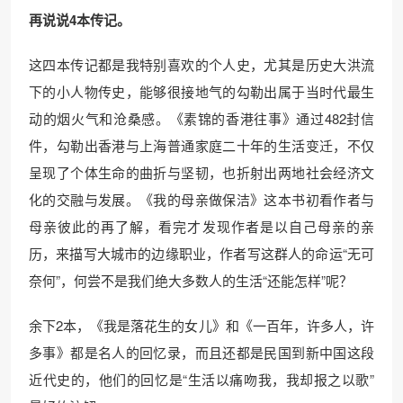
再说说4本传记。
这四本传记都是我特别喜欢的个人史，尤其是历史大洪流
下的小人物传史，能够很接地气的勾勒出属于当时代最生
动的烟火气和沧桑感。《素锦的香港往事》通过482封信
件，勾勒出香港与上海普通家庭二十年的生活变迁，不仅
呈现了个体生命的曲折与坚韧，也折射出两地社会经济文
化的交融与发展。《我的母亲做保洁》这本书初看作者与
母亲彼此的再了解，看完才发现作者是以自己母亲的亲
历，来描写大城市的边缘职业，作者写这群人的命运“无可
奈何”，何尝不是我们绝大多数人的生活“还能怎样”呢？
余下2本，《我是落花生的女儿》和《一百年，许多人，许
多事》都是名人的回忆录，而且还都是民国到新中国这段
近代史的，他们的回忆是“生活以痛吻我，我却报之以歌”