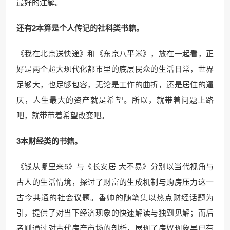
最好的注解。
还有2本算是个人传记的社科类书籍。
《我在北京送快递》和《东京八平米》，放在一起看，正
好是两个超大现代化都市里的底层民众的生活日常，世界
足够大，也足够包容，无论是工作的曲折，还是居住的逼
仄，人生最大的资产就是希望。所以，就带着问题上路
吧，就带带着希望改变吧。
3本财经类的书籍。
《钱从哪里来5》与《长安居 大不易》分别以当代视角与
古人的生活情境，探讨了财富的生成机制与购房压力这一
古今共通的社会议题。香帅的随笔集以热点财经话题为
引，提供了对当下经济现象的快速解读与独到见解；而后
者则通过对古代房产市场的剖析，展现了房奴现象早已有