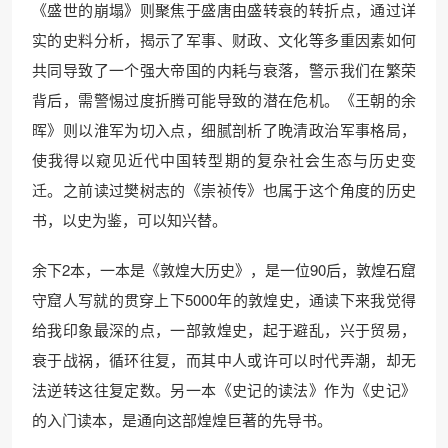
《盛世的崩塌》则聚焦于盛唐由盛转衰的转折点，通过详
实的史料分析，揭示了军事、财政、文化等多重因素如何
共同导致了一个强大帝国的内耗与衰落，警示我们在繁荣
背后，需警惕过度折腾可能导致的潜在危机。《王朝的余
晖》则以淮军为切入点，细腻剖析了晚清政治军事格局，
使我得以窥见近代中国转型期的复杂社会生态与历史变
迁。之前读过樊树志的《崇祯传》也属于这个角度的历史
书，以史为鉴，可以知兴替。
余下2本，一本是《敦煌大历史》，是一位90后，敦煌石窟
守窟人写就的贯穿上下5000年的敦煌史，通读下来我觉得
给我印象最深的点，一部敦煌史，起于避乱，兴于贸易，
衰于战祸，循环往复，而其中人或许可以时代弄潮，却无
法逆转这往复定数。另一本《史记的读法》作为《史记》
的入门读本，是通向这部煌煌巨著的先导书。