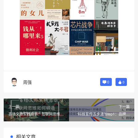
周强
0
0
上一篇
下一篇
百场文旅实践启示：互联网思维如
“科技宣传五步法”Step1：品牌宣
何锻造独具魅力的和美乡村IP
传不搞清楚对谁说，做了也白做！
相关文章