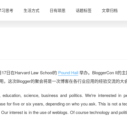
学习思考
生活方式
日有琐思
话题标签
文章归档
日在Harvard Law School的
Pound Hall
举办。BloggerCon II
，这次Blogger的聚会将是一次博客在各行业应用的经验交流的大
education, science, business and politics. We're interested in p
se for five or six years, depending on who you ask. This is not a te
m. Our interest is in the use of weblogs. Of course technology and polit