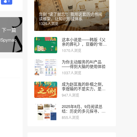
0
告别 “读了就忘”：我用这套历史书阅
读框架，让知识形成体系
1325人浏览
下一篇
这本小说是——韩版《父
Spymac
亲的葬礼》，豆瓣的“年度
图书”
1070人浏览
为你主动服务的AI产品
——得到大脑的使用体验
1037人浏览
成为赵匡胤的卧榻之侧，
李煜输的不是实力，是对
时代的认知
947人浏览
2025年8月、9月阅读总
结：历史的多元探寻、文
学的疗愈思辨和财经的实
855人浏览
用导向