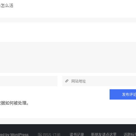
择怎么活
数据如何被处理
。
red by
WordPress
RSS 订阅
读书记录
新朋友请点这里
话题标