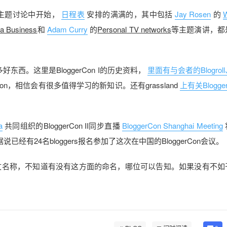
hem”主题讨论中开始，
日程表
安排的满满的，其中包括
Jay Rosen
的
W
 a Business
和
Adam Curry
的
Personal TV networks
等主题演讲，都
西。这里是BloggerCon I的历史资料，
里面有与会者的Blogrol
Con，相信会有很多值得学习的新知识。还有grassland
上有关Blogge
a
共同组织的BloggerCon II同步直播
BloggerCon Shanghai Meeting
据说已经有24名bloggers报名参加了这次在中国的BloggerCon会议。
n的中文名称，不知道有没有这方面的命名，哪位可以告知。如果没有不如