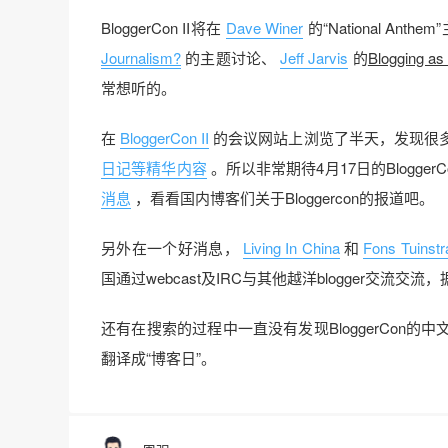
BloggerCon II将在
Dave Winer
的“National Ant
Journalism?
的主题讨论、
Jeff Jarvis
的
Blogging as
常想听的。
在
BloggerCon II
的会议网站上浏览了半天，发现很多好东
日记等精华内容
。所以非常期待4月17日的Blogger
消息
，看看国内博客们关于Bloggercon的报道吧。
另外在一个好消息，
Living In China
和
Fons Tuinstr
国通过webcast及IRC与其他越洋blogger交流交流，
还有在搜索的过程中一直没有发现BloggerCo
翻译成“博客日”。