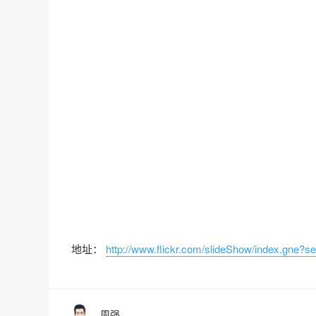
地址：
http://www.flickr.com/slideShow/index.gne?s
周强