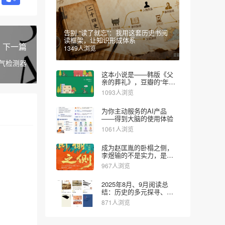
告别 “读了就忘”：我用这套历史书阅
读框架，让知识形成体系
下一篇
1349人浏览
气检测器
这本小说是——韩版《父
亲的葬礼》，豆瓣的“年度
图书”
1093人浏览
为你主动服务的AI产品
——得到大脑的使用体验
1061人浏览
成为赵匡胤的卧榻之侧，
李煜输的不是实力，是对
时代的认知
967人浏览
2025年8月、9月阅读总
结：历史的多元探寻、文
学的疗愈思辨和财经的实
871人浏览
用导向